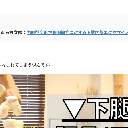
ある
参考文献：
内側型変形性膝関節症に対する下腿内旋エクササイ
へねじれてしまう現象です。